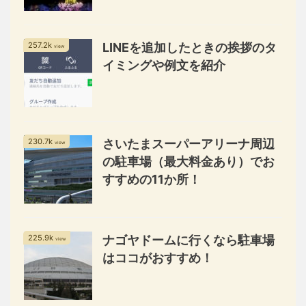
257.2k
LINEを追加したときの挨拶のタ
view
イミングや例文を紹介
230.7k
さいたまスーパーアリーナ周辺
view
の駐車場（最大料金あり）でお
すすめの11か所！
225.9k
ナゴヤドームに行くなら駐車場
view
はココがおすすめ！