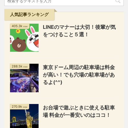
人気記事ランキング
405.3k
LINEのマナーは大切！後輩が気
view
をつけること５選！
288.5k
東京ドーム周辺の駐車場は料金
view
が高い！でも穴場の駐車場があ
るよ(^^)
270.9k
お台場で遊ぶときに使える駐車
view
場 料金が一番安いのはココ！