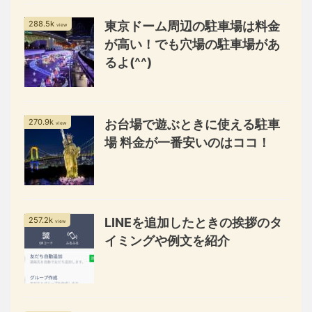
288.5k
東京ドーム周辺の駐車場は料金
view
が高い！でも穴場の駐車場があ
るよ(^^)
270.9k
お台場で遊ぶときに使える駐車
view
場 料金が一番安いのはココ！
257.2k
LINEを追加したときの挨拶のタ
view
イミングや例文を紹介