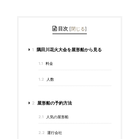
目次
[
閉じる
]
1
隅田川花火大会を屋形船から見る
1.1
料金
1.2
人数
2
屋形船の予約方法
2.1
人気の屋形船
2.2
運行会社