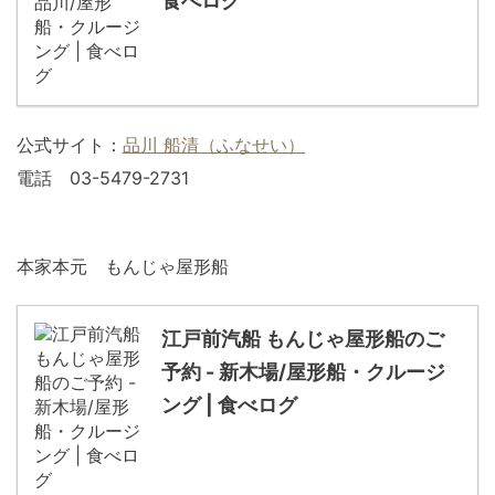
食べログ
公式サイト：
品川 船清（ふなせい）
電話 03-5479-2731
本家本元 もんじゃ屋形船
江戸前汽船 もんじゃ屋形船のご
予約 - 新木場/屋形船・クルージ
ング | 食べログ