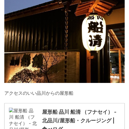
アクセスのいい品川からの屋形船
屋形船 品川 船清 （フナセイ） -
北品川/屋形船・クルージング |