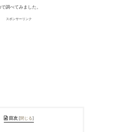
ので調べてみました。
スポンサーリンク
目次
[
閉じる
]