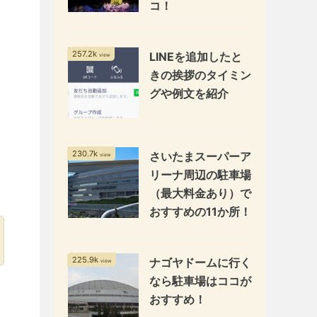
コ！
257.2k
LINEを追加したと
view
きの挨拶のタイミン
グや例文を紹介
230.7k
さいたまスーパーア
view
リーナ周辺の駐車場
（最大料金あり）で
おすすめの11か所！
225.9k
ナゴヤドームに行く
view
なら駐車場はココが
おすすめ！