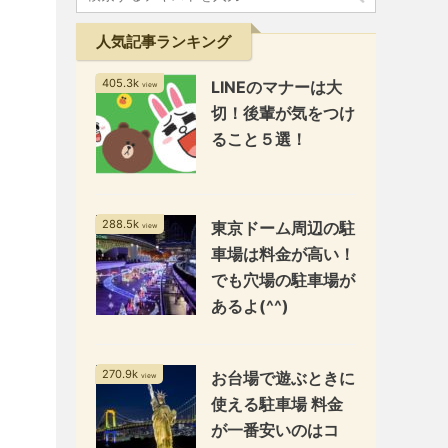
人気記事ランキング
405.3k
LINEのマナーは大
view
切！後輩が気をつけ
ること５選！
288.5k
東京ドーム周辺の駐
view
車場は料金が高い！
でも穴場の駐車場が
あるよ(^^)
270.9k
お台場で遊ぶときに
view
使える駐車場 料金
が一番安いのはコ