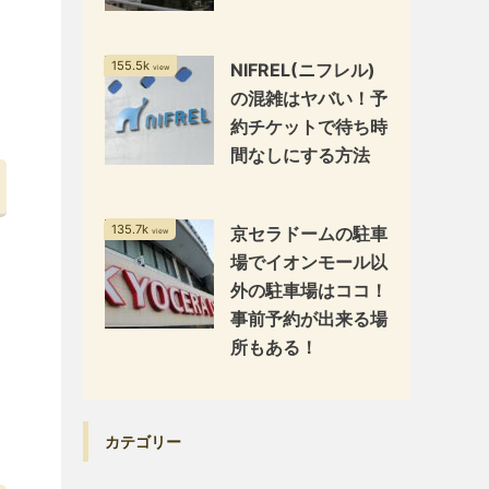
155.5k
NIFREL(ニフレル)
view
の混雑はヤバい！予
約チケットで待ち時
間なしにする方法
135.7k
京セラドームの駐車
view
場でイオンモール以
外の駐車場はココ！
事前予約が出来る場
所もある！
カテゴリー