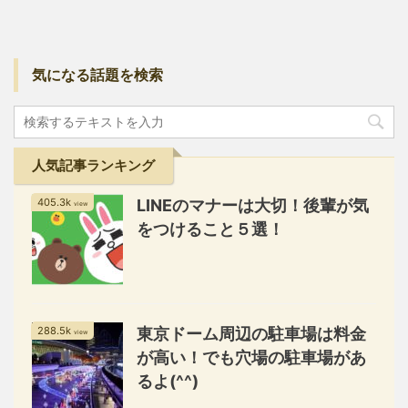
気になる話題を検索
人気記事ランキング
405.3k
LINEのマナーは大切！後輩が気
view
をつけること５選！
288.5k
東京ドーム周辺の駐車場は料金
view
が高い！でも穴場の駐車場があ
るよ(^^)