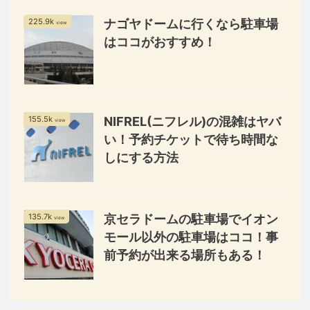
225.9k
ナゴヤドームに行くなら駐車場
view
はココがおすすめ！
155.5k
NIFREL(ニフレル)の混雑はヤバ
view
い！予約チケットで待ち時間な
しにする方法
135.7k
京セラドームの駐車場でイオン
view
モール以外の駐車場はココ！事
前予約が出来る場所もある！