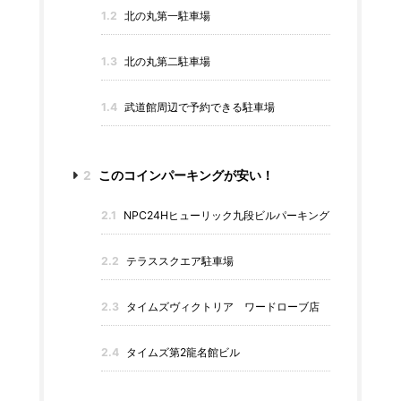
1.2
北の丸第一駐車場
1.3
北の丸第二駐車場
1.4
武道館周辺で予約できる駐車場
2
このコインパーキングが安い！
2.1
NPC24Hヒューリック九段ビルパーキング
2.2
テラススクエア駐車場
2.3
タイムズヴィクトリア ワードローブ店
2.4
タイムズ第2龍名館ビル