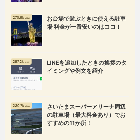
270.9k
お台場で遊ぶときに使える駐車
view
場 料金が一番安いのはココ！
257.2k
LINEを追加したときの挨拶のタ
view
イミングや例文を紹介
230.7k
さいたまスーパーアリーナ周辺
view
の駐車場（最大料金あり）でお
すすめの11か所！