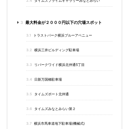
2.4
タイムズプライムギャラリーみなとみらい
3
最大料金が２０００円以下の穴場スポット
3.1
トラストパーク横浜ブルーアベニュー
3.2
横浜三井ビルディング駐車場
3.3
リパークワイド横浜北仲通5丁目
3.4
日新万国橋駐車場
3.5
タイムズポート北仲通
3.6
タイムズみなとみらい第２
3.7
横浜市馬車道地下駐車場(機械式)